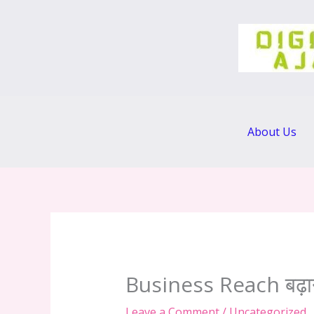
Skip
to
content
About Us
Business Reach बढ़
Leave a Comment
/
Uncategorized